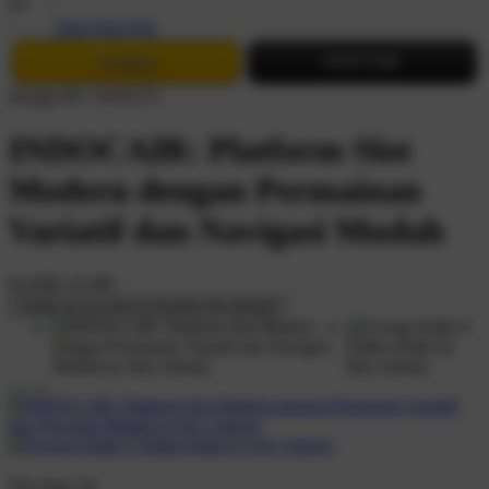
Situs Slot Qris
LOGIN
DAFTAR
Design ID: 74165272
INDOCAIR: Platform Slot
Modern dengan Permainan
Variatif dan Navigasi Mudah
$3
IDR 10.399
Create an account to favorite this design!
Slot depo 5k