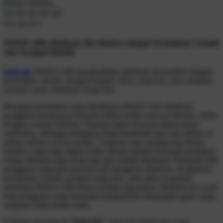
Bonus Terbesar
4.6 out of 5
INDOCAIR: Platform Slot Modern dengan Permainan Variatif
dan Navigasi Mudah
indocair
INDOCAIR menghadirkan platform slot modern dengan
permainan variatif, navigasi mudah, akses responsif, serta tampilan
nyaman untuk dinikmati setiap hari.
Beragam permainan yang disediakan INDOCAIR membuat
pengguna mempunyai banyak pilihan ketika mencari hiburan online
dengan suasana berbeda. Kategori game tersusun dalam menu
sederhana, sehingga pengguna dapat berpindah dari satu pilihan ke
pilihan lainnya secara praktis. Tampilan situs mengusung desain
modern yang tetap ringan ketika dibuka melalui berbagai perangkat.
Setiap halaman juga dirancang agar mudah dipahami, termasuk oleh
pengguna yang baru pertama kali mengakses platform. Kombinasi
permainan variatif, navigasi yang jelas, serta akses responsif
membuat INDOCAIR terasa nyaman digunakan. Platform ini cocok
bagi pengguna yang menyukai pengalaman menjelajahi game tanpa
tampilan yang terlalu rumit.
Gabung sekarang di
"indocair"
, situs slot terpercaya yang