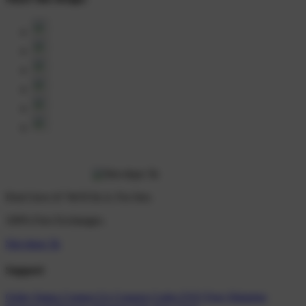
Don't love it? We'll fix it. For free.
100% Free Exchanges.
Slot depo 5k
Support
Order Status
Contact Us
Coupon Codes
FAQ
Free Shipping