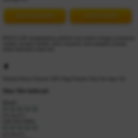
DAFTAR DISINI
LOGIN DISINI
INDOCAIR menghadirkan platform slot modern dengan permainan
variatif, navigasi mudah, akses responsif, serta tampilan nyaman
untuk dinikmati setiap hari.
Nikmati
Bonus Deposit 100%
Bagi Pemain Setia
Slot depo 5k!
Situs Slot indocair
Murah!
4.9 out of 5
Link Slot Online
4.9 out of 5