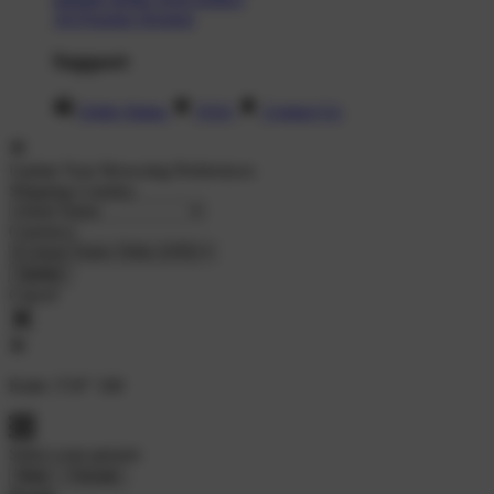
All Popular Designs
Support
Order Status
FAQ
Contact Us
Update Your Browsing Preferences
Shipping Country:
Currency:
Cancel
Katie:
5'10"
160
Select your person:
Male
Female