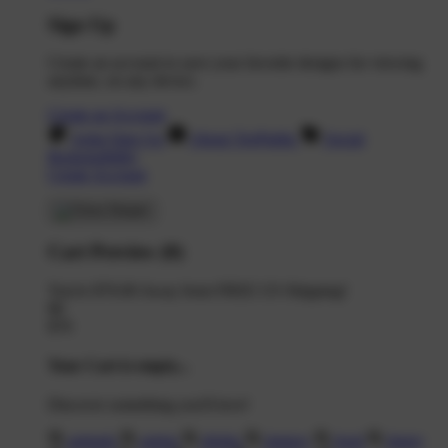
Sign Up
Create an account to save your favorite designs for viewing
anytime, on any device.
Create an Account
Artist Sign Up
About TeePublic
Social
Responsibility
Create Account
Cart Preview (0)
You're
$70.00
Away from
FREE US Shipping!
$0
$70
Your Cart is empty...
Discover something you'll love!
animals
anime
drinks
fantasy
food
funny