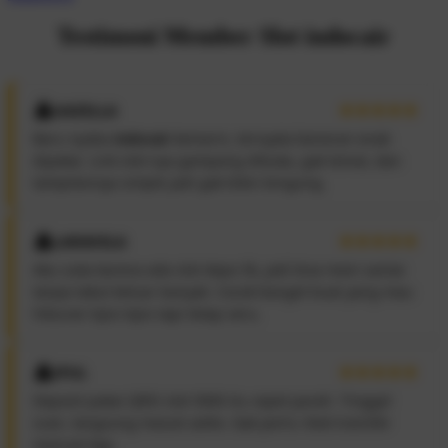
Testimoni Member Slot
indocair
GAZELLA
Baru nyoba
indocair
kemarin, ternyata beneran enak
dipakai. Link slot-nya gampang dibuka, gak lemot, dan
tampilannya simple jadi gak bikin bingung.
LARAVELA
Aku suka karena ada slot depo 5k, jadi bisa main santai
tanpa takut keluar banyak. Cocok banget buat yang mau
hiburan tipis-tipis tapi tetap seru.
IPUL
Deposit pakai QRIS slot 5000 itu cepet parah. Tinggal
scan, langsung masuk saldo. Gak perlu ribet transfer
manual lagi.