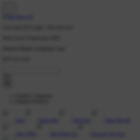
Cari kami di Google : Slot indocair!
Situs Gacor Terpercaya 2026
Deposit Murah Gampang Cuan
RTP live real!
Explore Categories
Popular Products
Slot
Situs Slot
Slot Qris
Situs Slot 5k
Slot 5000
Slot Depo 5k
Deposit Via Qris