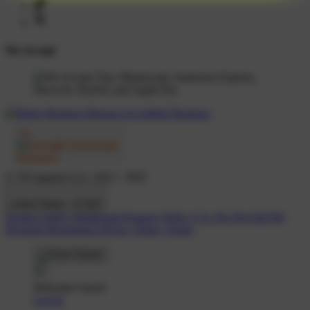
We Accept
© TP Apparel LLC 2012 - 2025
United States - $ USD
Product Safety
Intellectual Property Policy
CA: Do Not Sell My
Personal Information
Privacy Policy
Terms
Welcome Guest!
Log In