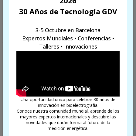
2026
30 Años de Tecnología GDV
1747
Un elemento conductor afilado extrae una carga eléctrica
de un cuerpo cargado. Benjamin Franklin.
3-5 Octubre en Barcelona
Expertos Mundiales • Conferencias •
Talleres • Innovaciones
1747
Primeros electrómetros, abad Juan Antonio Nollet (Paris).
1756
La electricidad, el origen de la luz y la teoría de las ondas,
Una oportunidad única para celebrar 30 años de
Mijaíl Valilievich Lomosonov.
innovación en bioelectrografía.
Conoce nuestra comunidad mundial, aprende de los
mayores expertos internacionales y descubre las
novedades que darán forma al futuro de la
medición energética.