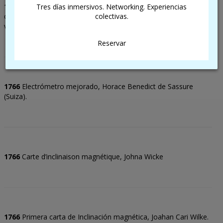
1766
Todos los nervios discurren por un camino a través de la
Tres días inmersivos. Networking. Experiencias
colectivas.
columna vertebral hasta el cerebro y estimulan los músculos. A.
von Haller.
Reservar
1766
Electrómetro mejorado, Horace Benedict de Sassure
(Suiza).
1766
Carte d’inclinaison magnétique, Johna Wicke
1766
Primera carta de Inclinación magnética, Joahan Cari Wilke.