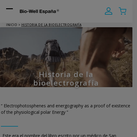
Mon
Mon
Open
Close
Compte
Panier
mobile
mobile
INICIO
>
HISTORIA DE LA BIOELECTROGRAFÍA
menu
menu
Historia de la
bioelectrografía
“ Electrophotosphenes and energography as a proof of existence
of the physiological polar Energy ”
Este era el nombre del libro escrito por un médico de San