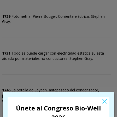
1729
Fotometría, Pierre Bouger. Corriente eléctrica, Stephen
Gray.
1731
Todo se puede cargar con electricidad estática su está
aislado por materiales no conductores, Stephen Gray.
1746
La botella de Leyden, antepasado del condensador,
permite almacenar cargas de electricidad estática. Fue
×
construida por primera vez en 1745 por Ewald von Kleist.
Únete al Congreso Bio-Well