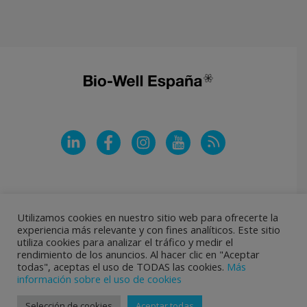
LinkedIn
Facebook
Instagram
YouTube
Feed RSS
Utilizamos cookies en nuestro sitio web para ofrecerte la
experiencia más relevante y con fines analíticos. Este sitio
utiliza cookies para analizar el tráfico y medir el
rendimiento de los anuncios. Al hacer clic en "Aceptar
todas", aceptas el uso de TODAS las cookies.
Más
información sobre el uso de cookies
© Bio-Well España - Todos los derechos reservados 2026 |
RSS Feed
|
Mapa
Selección de cookies
Aceptar todas
web
|
Condiciones de venta
|
Términos legales
|
Datos personales
| Diseño